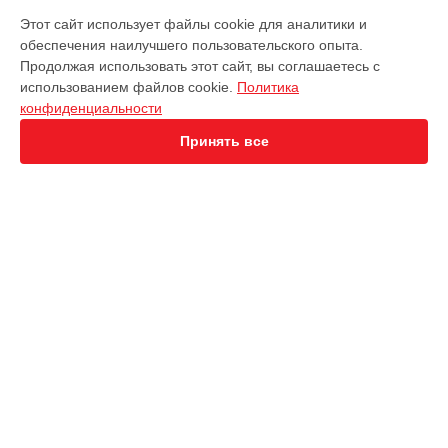
МОДЕЛИ
Этот сайт использует файлы cookie для аналитики и
обеспечения наилучшего пользовательского опыта.
EVO Nano+
Продолжая использовать этот сайт, вы соглашаетесь с
EVO 2 Enterprise
использованием файлов cookie.
Политика
EVO 2 RTK
конфиденциальности
EVO Max 4T
Robotics Evo Lite
Принять все
СТРАНИЦЫ
Гарантия
Доставка
Контакты
Карта сайта
КОНТАКТЫ
+7 (800) 100-74-96
Ежедневно с 09:00 до 21:00
г. Ижевск, улица Ленина, 62
info@servicecenter-autel.ru
Политика конфиденциальности