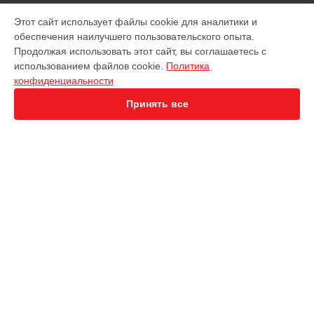
МОДЕЛИ
Этот сайт использует файлы cookie для аналитики и
обеспечения наилучшего пользовательского опыта.
EVO Nano+
Продолжая использовать этот сайт, вы соглашаетесь с
EVO 2 Dual 640T
использованием файлов cookie.
Политика
EVO 2 Enterprise
конфиденциальности
EVO 2 RTK
EVO Max 4T
Принять все
СТРАНИЦЫ
Гарантия
Доставка
Контакты
Карта сайта
КОНТАКТЫ
+7 (800) 100-74-96
Ежедневно с 09:00 до 21:00
г. Ижевск, улица Ленина, 62
info@servicecenter-autel.ru
Политика конфиденциальности