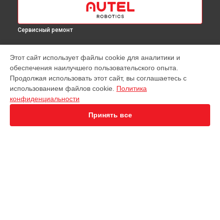
Сервисный ремонт
МОДЕЛИ
Этот сайт использует файлы cookie для аналитики и
обеспечения наилучшего пользовательского опыта.
EVO Nano+
Продолжая использовать этот сайт, вы соглашаетесь с
EVO 2 Dual 640T
использованием файлов cookie.
Политика
EVO 2 Enterprise
конфиденциальности
EVO 2 RTK
EVO Max 4T
Принять все
Robotics Evo Lite
СТРАНИЦЫ
Гарантия
Доставка
Контакты
Карта сайта
КОНТАКТЫ